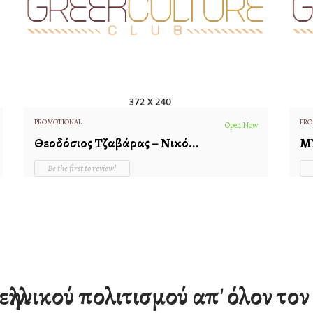
PROMOTIONAL
PRO
Open Now
Θεοδόσιος Τζαβάρας – Νικό...
Μ
Be the first to review!
Εφύρα Ήλιδας...
Λ.Σ
ι ελληνικού πολιτισμού απ' όλον το