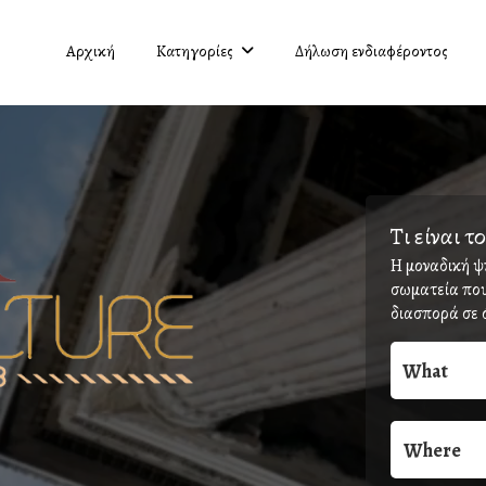
Αρχική
Κατηγορίες
Δήλωση ενδιαφέροντος
Τι είναι 
H μοναδική ψ
σωματεία που 
διασπορά σε 
What
Where