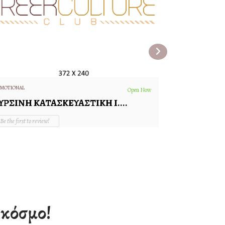
MOTIONAL
PROMOTIONAL
Open Now
ΥΡΣΙΝΗ ΚΑΤΑΣΚΕΥΑΣΤΙΚΗ Ι....
O-MEDIA Ε
Be the first to review!
Be the first to
υγγρού 196 Καλλιθέα 17671...
Θεσσαλονίκης 19
ν κόσμο!