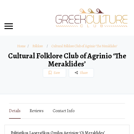
Home
Folklore
Cultural Folklore Club of Agrinio ‘The Meraklides’
Cultural Folklore Club of Agrinio ‘The
Meraklides’
Save
Share
Details
Reviews
Contact Info
Politistikos Laografikos Omilos Agrinioy ‘Oi Meraklides’