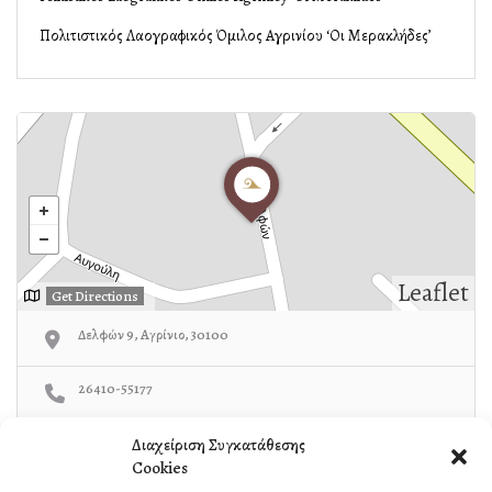
Πολιτιστικός Λαογραφικός Όμιλος Αγρινίου ‘Οι Μερακλήδες’
Leaflet
Get Directions
Δελφών 9, Αγρίνιο, 30100
26410-55177
http://www.meraklides.gr/
Διαχείριση Συγκατάθεσης
Cookies