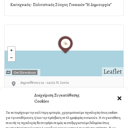
Καλλιτεχνικός- Πολιτιστικός Σύλλογος Γυναικών ”Η Δημιουργία”
Leaflet
Get Directions
Δημοσθένους 14 - 14232 Ν. Ιωνία
Διαχείριση Συγκατάθεσης
210-2517101
Cookies
Για να παρέχουμε την καλύτερη εμπειρία, χρησιμοποιούμε τεχνολογίες όπως cookies
για την αποθήκευση ή/και την πρόσβαση σε πληροφορίες συσκευών. Η συγκατάθεση
Own or work here?
Claim Now!
σε αυτές τις τεχνολογίες θα επιτρέψει σε εμάς να επεξεργαστούμε δεδομένα όπως