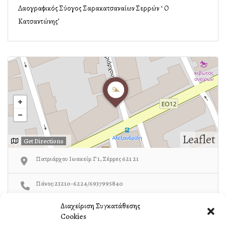
Λαογραφικός Σύλλογος Σαρακατσαναίων Σερρών ‘ Ο
Κατσαντώνης’
Leaflet
Get Directions
Πατριάρχου Ιωακείμ Γ 1, Σέρρες 621 21
Πάνος:23210-6224/6937995840
Διαχείριση Συγκατάθεσης
https://katsantonisserron.gr/
Cookies