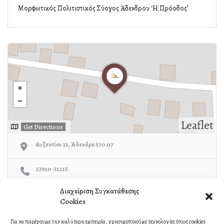
Μορφωτικός Πολιτιστικός Σύλλογος Άδενδρου ‘Η Πρόοδος’
Leaflet
Get Directions
Αυξεντίου 13, Άδενδρο 570 07
23910-31215
Διαχείριση Συγκατάθεσης
http://proodos-adendro.blogspot.com/
Cookies
Για να παρέχουμε την καλύτερη εμπειρία, χρησιμοποιούμε τεχνολογίες όπως cookies