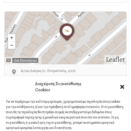
Leaflet
Get Directions
Αγίας Λαύρας 37, Πετρούπολη, 13231
Διαχείριση Συγκατάθεσης
Μπότσαρης:6940771701
Cookies
Για να παρέχουμε την καλύτερη εμπειρία, χρησιμοποιούμε τεχνολογίες όπως cookies
για την αποθήκευση ή/και την πρόσβαση σε πληροφορίες συσκευών. Η συγκατάθεση
Own or work here?
Claim Now!
σε αυτές τις τεχνολογίες θα επιτρέψει σε εμάς να επεξεργαστούμε δεδομένα όπως
συμπεριφορά περιήγησης ή μοναδικά αναγνωριστικά σε αυτόν τον ιστότοπο. Η μη
συγκατάθεση ή η ανάκληση της συγκατάθεσης, μπορεί να επηρεάσει αρνητικά
αρνητικά ορισμένες λειτουργίες και δυνατότητες.