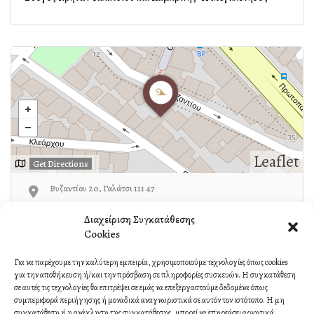
Leaflet
Get Directions
Βυζαντίου 20, Γαλάτσι 111 47
Διαχείριση Συγκατάθεσης
Χαρισάκης:6972334170
Cookies
Για να παρέχουμε την καλύτερη εμπειρία, χρησιμοποιούμε τεχνολογίες όπως cookies
για την αποθήκευση ή/και την πρόσβαση σε πληροφορίες συσκευών. Η συγκατάθεση
Own or work here?
Claim Now!
σε αυτές τις τεχνολογίες θα επιτρέψει σε εμάς να επεξεργαστούμε δεδομένα όπως
συμπεριφορά περιήγησης ή μοναδικά αναγνωριστικά σε αυτόν τον ιστότοπο. Η μη
συγκατάθεση ή η ανάκληση της συγκατάθεσης, μπορεί να επηρεάσει αρνητικά