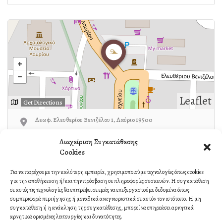
Leaflet
Get Directions
Λεωφ. Ελευθερίου Βενιζέλου 1, Λαύριο 19500
Διαχείριση Συγκατάθεσης
22920-24390
Cookies
Για να παρέχουμε την καλύτερη εμπειρία, χρησιμοποιούμε τεχνολογίες όπως cookies
για την αποθήκευση ή/και την πρόσβαση σε πληροφορίες συσκευών. Η συγκατάθεση
Own or work here?
Claim Now!
σε αυτές τις τεχνολογίες θα επιτρέψει σε εμάς να επεξεργαστούμε δεδομένα όπως
συμπεριφορά περιήγησης ή μοναδικά αναγνωριστικά σε αυτόν τον ιστότοπο. Η μη
συγκατάθεση ή η ανάκληση της συγκατάθεσης, μπορεί να επηρεάσει αρνητικά
αρνητικά ορισμένες λειτουργίες και δυνατότητες.