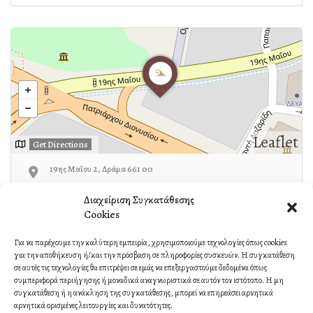
Leaflet
Get Directions
19ης Μαΐου 2, Δράμα 661 00
Διαχείριση Συγκατάθεσης
25210-35229
Cookies
Για να παρέχουμε την καλύτερη εμπειρία, χρησιμοποιούμε τεχνολογίες όπως cookies
για την αποθήκευση ή/και την πρόσβαση σε πληροφορίες συσκευών. Η συγκατάθεση
Own or work here?
Claim Now!
σε αυτές τις τεχνολογίες θα επιτρέψει σε εμάς να επεξεργαστούμε δεδομένα όπως
συμπεριφορά περιήγησης ή μοναδικά αναγνωριστικά σε αυτόν τον ιστότοπο. Η μη
συγκατάθεση ή η ανάκληση της συγκατάθεσης, μπορεί να επηρεάσει αρνητικά
αρνητικά ορισμένες λειτουργίες και δυνατότητες.