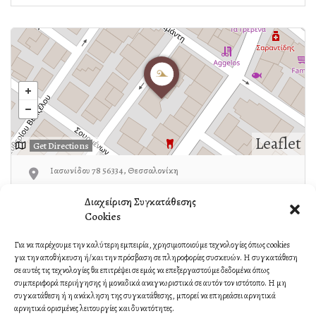
Leaflet
Get Directions
Ιασωνίδου 78 56334, Θεσσαλονίκη
Διαχείριση Συγκατάθεσης
Κυριακού:2310-768530
Cookies
Για να παρέχουμε την καλύτερη εμπειρία, χρησιμοποιούμε τεχνολογίες όπως cookies
για την αποθήκευση ή/και την πρόσβαση σε πληροφορίες συσκευών. Η συγκατάθεση
Own or work here?
Claim Now!
σε αυτές τις τεχνολογίες θα επιτρέψει σε εμάς να επεξεργαστούμε δεδομένα όπως
συμπεριφορά περιήγησης ή μοναδικά αναγνωριστικά σε αυτόν τον ιστότοπο. Η μη
συγκατάθεση ή η ανάκληση της συγκατάθεσης, μπορεί να επηρεάσει αρνητικά
αρνητικά ορισμένες λειτουργίες και δυνατότητες.