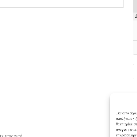
Για να παρέχο
αποθήκευση ή/
θα επιτρέψει 
αναγνωριστικά
s reserved.
επηρεάσει αρν