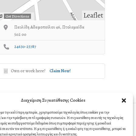
Leaflet
Get Directions
Παυλίδη Αδαμοπούλου 46, Πτολεμαΐδα
502 00
24630-25787
Own or work here?
Claim Now!
Διαχείριση Συγκατάθεσης Cookies
υμε την καλύτερη εμπειρία, χρησιμοποιούμε τεχνολογίες όπως cookies για την
Contact
και την πρόσβαση σε πληροφορίες συσκευών. Η συγκατάθεση σε αυτές τις τεχνολογίες
σε εμάς να επεξεργαστούμε δεδομένα όπως συμπεριφορά περιήγησης ή μοναδικά
 σε αυτόν τον ιστότοπο. Η μη συγκατάθεση ή η ανάκληση της συγκατάθεσης, μπορεί να
ητικά αρνητικά ορισμένες λειτουργίες και δυνατότητες.