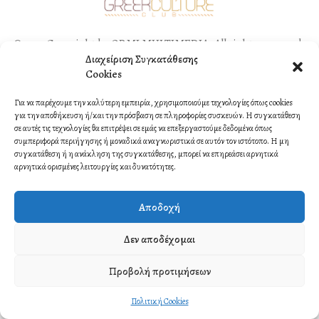
©2021 Copyright by ORMI MULTIMEDIA. All rights reserved.
Διαχείριση Συγκατάθεσης
Contact
Cookies
Για να παρέχουμε την καλύτερη εμπειρία, χρησιμοποιούμε τεχνολογίες όπως cookies
για την αποθήκευση ή/και την πρόσβαση σε πληροφορίες συσκευών. Η συγκατάθεση
σε αυτές τις τεχνολογίες θα επιτρέψει σε εμάς να επεξεργαστούμε δεδομένα όπως
συμπεριφορά περιήγησης ή μοναδικά αναγνωριστικά σε αυτόν τον ιστότοπο. Η μη
συγκατάθεση ή η ανάκληση της συγκατάθεσης, μπορεί να επηρεάσει αρνητικά
αρνητικά ορισμένες λειτουργίες και δυνατότητες.
Αποδοχή
Δεν αποδέχομαι
Προβολή προτιμήσεων
Πολιτική Cookies