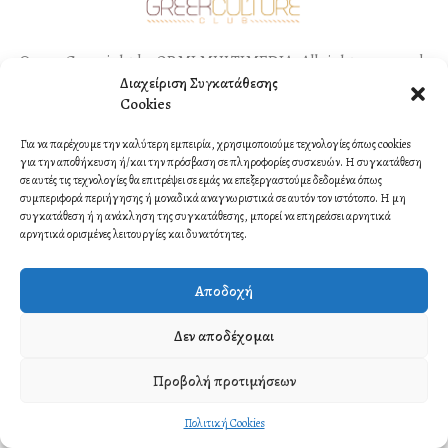
©2021 Copyright by ORMI MULTIMEDIA. All rights reserved.
Διαχείριση Συγκατάθεσης
Contact
Cookies
Για να παρέχουμε την καλύτερη εμπειρία, χρησιμοποιούμε τεχνολογίες όπως cookies
για την αποθήκευση ή/και την πρόσβαση σε πληροφορίες συσκευών. Η συγκατάθεση
σε αυτές τις τεχνολογίες θα επιτρέψει σε εμάς να επεξεργαστούμε δεδομένα όπως
συμπεριφορά περιήγησης ή μοναδικά αναγνωριστικά σε αυτόν τον ιστότοπο. Η μη
συγκατάθεση ή η ανάκληση της συγκατάθεσης, μπορεί να επηρεάσει αρνητικά
αρνητικά ορισμένες λειτουργίες και δυνατότητες.
Αποδοχή
Δεν αποδέχομαι
Προβολή προτιμήσεων
Πολιτική Cookies