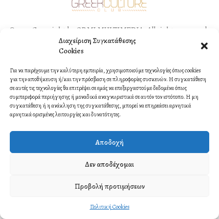
©2021 Copyright by ORMI MULTIMEDIA. All rights reserved.
Διαχείριση Συγκατάθεσης
Contact
Cookies
Για να παρέχουμε την καλύτερη εμπειρία, χρησιμοποιούμε τεχνολογίες όπως cookies
για την αποθήκευση ή/και την πρόσβαση σε πληροφορίες συσκευών. Η συγκατάθεση
σε αυτές τις τεχνολογίες θα επιτρέψει σε εμάς να επεξεργαστούμε δεδομένα όπως
συμπεριφορά περιήγησης ή μοναδικά αναγνωριστικά σε αυτόν τον ιστότοπο. Η μη
συγκατάθεση ή η ανάκληση της συγκατάθεσης, μπορεί να επηρεάσει αρνητικά
αρνητικά ορισμένες λειτουργίες και δυνατότητες.
Αποδοχή
Δεν αποδέχομαι
Προβολή προτιμήσεων
Πολιτική Cookies