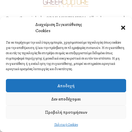
©2021 Copyright by ORMI MULTIMEDIA. All rights reserved.
Διαχείριση Συγκατάθεσης
Contact
Cookies
Για να παρέχουμε την καλύτερη εμπειρία, χρησιμοποιούμε τεχνολογίες όπως cookies
για την αποθήκευση ή/και την πρόσβαση σε πληροφορίες συσκευών. Η συγκατάθεση
σε αυτές τις τεχνολογίες θα επιτρέψει σε εμάς να επεξεργαστούμε δεδομένα όπως
συμπεριφορά περιήγησης ή μοναδικά αναγνωριστικά σε αυτόν τον ιστότοπο. Η μη
συγκατάθεση ή η ανάκληση της συγκατάθεσης, μπορεί να επηρεάσει αρνητικά
αρνητικά ορισμένες λειτουργίες και δυνατότητες.
Αποδοχή
Δεν αποδέχομαι
Προβολή προτιμήσεων
Πολιτική Cookies