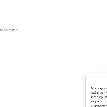
s reserved.
Για να παρέχο
αποθήκευση ή/
θα επιτρέψει 
αναγνωριστικά
επηρεάσει αρν