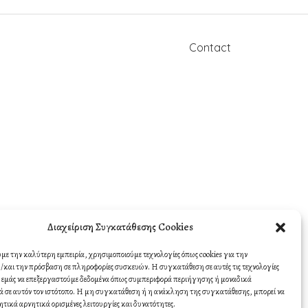
Contact
Διαχείριση Συγκατάθεσης Cookies
υμε την καλύτερη εμπειρία, χρησιμοποιούμε τεχνολογίες όπως cookies για την
και την πρόσβαση σε πληροφορίες συσκευών. Η συγκατάθεση σε αυτές τις τεχνολογίες
σε εμάς να επεξεργαστούμε δεδομένα όπως συμπεριφορά περιήγησης ή μοναδικά
 σε αυτόν τον ιστότοπο. Η μη συγκατάθεση ή η ανάκληση της συγκατάθεσης, μπορεί να
ητικά αρνητικά ορισμένες λειτουργίες και δυνατότητες.