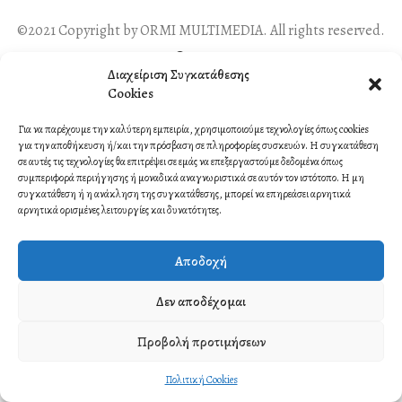
©2021 Copyright by ORMI MULTIMEDIA. All rights reserved.
Contact
Διαχείριση Συγκατάθεσης
Cookies
Για να παρέχουμε την καλύτερη εμπειρία, χρησιμοποιούμε τεχνολογίες όπως cookies
για την αποθήκευση ή/και την πρόσβαση σε πληροφορίες συσκευών. Η συγκατάθεση
σε αυτές τις τεχνολογίες θα επιτρέψει σε εμάς να επεξεργαστούμε δεδομένα όπως
συμπεριφορά περιήγησης ή μοναδικά αναγνωριστικά σε αυτόν τον ιστότοπο. Η μη
συγκατάθεση ή η ανάκληση της συγκατάθεσης, μπορεί να επηρεάσει αρνητικά
αρνητικά ορισμένες λειτουργίες και δυνατότητες.
Αποδοχή
Δεν αποδέχομαι
Προβολή προτιμήσεων
Πολιτική Cookies