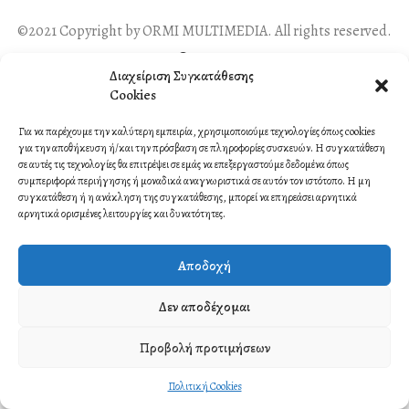
©2021 Copyright by ORMI MULTIMEDIA. All rights reserved.
Contact
Διαχείριση Συγκατάθεσης
Cookies
Για να παρέχουμε την καλύτερη εμπειρία, χρησιμοποιούμε τεχνολογίες όπως cookies
για την αποθήκευση ή/και την πρόσβαση σε πληροφορίες συσκευών. Η συγκατάθεση
σε αυτές τις τεχνολογίες θα επιτρέψει σε εμάς να επεξεργαστούμε δεδομένα όπως
συμπεριφορά περιήγησης ή μοναδικά αναγνωριστικά σε αυτόν τον ιστότοπο. Η μη
συγκατάθεση ή η ανάκληση της συγκατάθεσης, μπορεί να επηρεάσει αρνητικά
αρνητικά ορισμένες λειτουργίες και δυνατότητες.
Αποδοχή
Δεν αποδέχομαι
Προβολή προτιμήσεων
Πολιτική Cookies