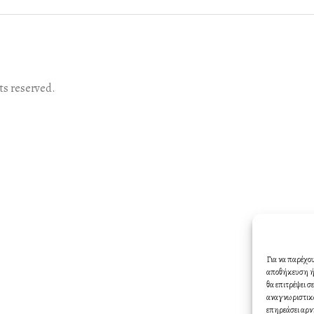
s reserved.
Για να παρέχο
αποθήκευση ή/
θα επιτρέψει 
αναγνωριστικά
επηρεάσει αρν