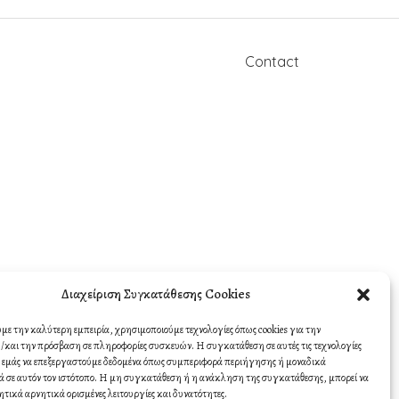
Contact
Διαχείριση Συγκατάθεσης Cookies
υμε την καλύτερη εμπειρία, χρησιμοποιούμε τεχνολογίες όπως cookies για την
και την πρόσβαση σε πληροφορίες συσκευών. Η συγκατάθεση σε αυτές τις τεχνολογίες
σε εμάς να επεξεργαστούμε δεδομένα όπως συμπεριφορά περιήγησης ή μοναδικά
 σε αυτόν τον ιστότοπο. Η μη συγκατάθεση ή η ανάκληση της συγκατάθεσης, μπορεί να
ητικά αρνητικά ορισμένες λειτουργίες και δυνατότητες.