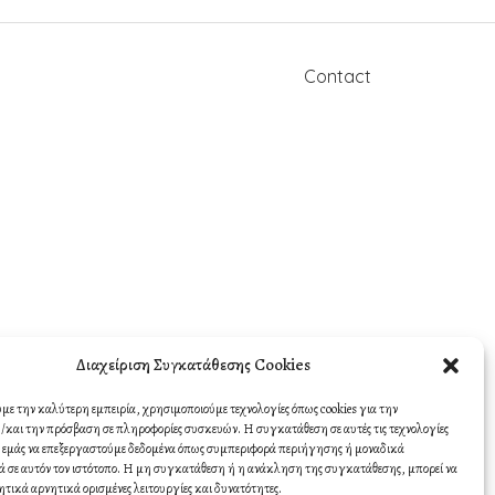
Contact
Διαχείριση Συγκατάθεσης Cookies
υμε την καλύτερη εμπειρία, χρησιμοποιούμε τεχνολογίες όπως cookies για την
και την πρόσβαση σε πληροφορίες συσκευών. Η συγκατάθεση σε αυτές τις τεχνολογίες
σε εμάς να επεξεργαστούμε δεδομένα όπως συμπεριφορά περιήγησης ή μοναδικά
 σε αυτόν τον ιστότοπο. Η μη συγκατάθεση ή η ανάκληση της συγκατάθεσης, μπορεί να
ητικά αρνητικά ορισμένες λειτουργίες και δυνατότητες.