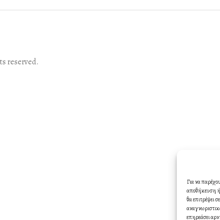
s reserved.
Για να παρέχο
αποθήκευση ή/
θα επιτρέψει 
αναγνωριστικά
επηρεάσει αρν