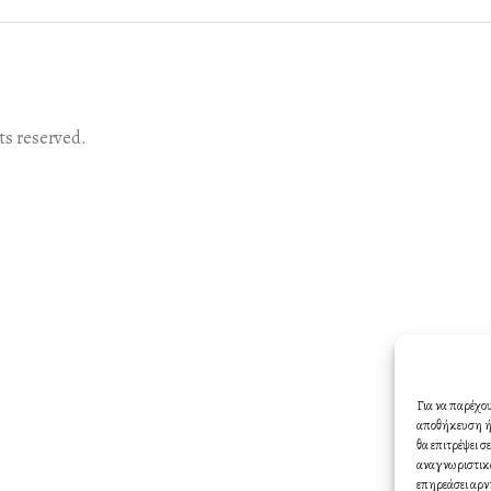
s reserved.
Για να παρέχο
αποθήκευση ή/
θα επιτρέψει 
αναγνωριστικά
επηρεάσει αρν