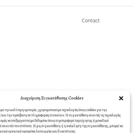
Contact
Διαχείριση Συγκατάθεσης Cookies
υμε την καλύτερη εμπειρία, χρησιμοποιούμε τεχνολογίες όπως cookies για την
και την πρόσβαση σε πληροφορίες συσκευών. Η συγκατάθεση σε αυτές τις τεχνολογίες
σε εμάς να επεξεργαστούμε δεδομένα όπως συμπεριφορά περιήγησης ή μοναδικά
 σε αυτόν τον ιστότοπο. Η μη συγκατάθεση ή η ανάκληση της συγκατάθεσης, μπορεί να
ητικά αρνητικά ορισμένες λειτουργίες και δυνατότητες.