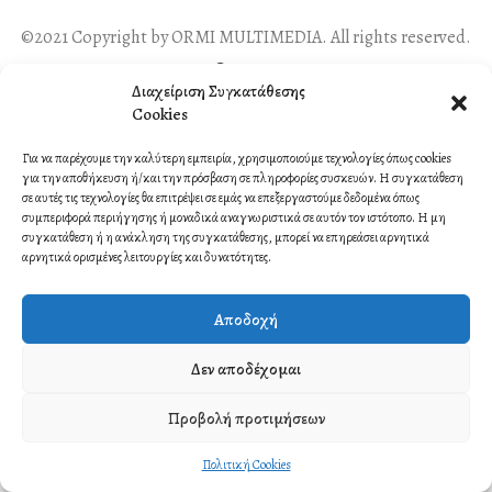
©2021 Copyright by ORMI MULTIMEDIA. All rights reserved.
Contact
Διαχείριση Συγκατάθεσης
Cookies
Για να παρέχουμε την καλύτερη εμπειρία, χρησιμοποιούμε τεχνολογίες όπως cookies
για την αποθήκευση ή/και την πρόσβαση σε πληροφορίες συσκευών. Η συγκατάθεση
σε αυτές τις τεχνολογίες θα επιτρέψει σε εμάς να επεξεργαστούμε δεδομένα όπως
συμπεριφορά περιήγησης ή μοναδικά αναγνωριστικά σε αυτόν τον ιστότοπο. Η μη
συγκατάθεση ή η ανάκληση της συγκατάθεσης, μπορεί να επηρεάσει αρνητικά
αρνητικά ορισμένες λειτουργίες και δυνατότητες.
Αποδοχή
Δεν αποδέχομαι
Προβολή προτιμήσεων
Πολιτική Cookies