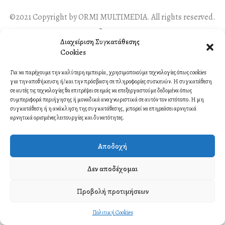
©2021 Copyright by ORMI MULTIMEDIA. All rights reserved.
Contact
Διαχείριση Συγκατάθεσης
Cookies
Για να παρέχουμε την καλύτερη εμπειρία, χρησιμοποιούμε τεχνολογίες όπως cookies
για την αποθήκευση ή/και την πρόσβαση σε πληροφορίες συσκευών. Η συγκατάθεση
σε αυτές τις τεχνολογίες θα επιτρέψει σε εμάς να επεξεργαστούμε δεδομένα όπως
συμπεριφορά περιήγησης ή μοναδικά αναγνωριστικά σε αυτόν τον ιστότοπο. Η μη
συγκατάθεση ή η ανάκληση της συγκατάθεσης, μπορεί να επηρεάσει αρνητικά
αρνητικά ορισμένες λειτουργίες και δυνατότητες.
Αποδοχή
Δεν αποδέχομαι
Προβολή προτιμήσεων
Πολιτική Cookies