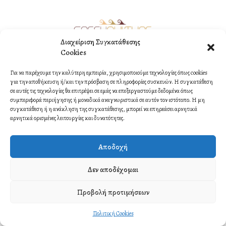
Διαχείριση Συγκατάθεσης
Cookies
©2021 Copyright by ORMI MULTIMEDIA. All rights reserved.
Για να παρέχουμε την καλύτερη εμπειρία, χρησιμοποιούμε τεχνολογίες όπως cookies
Contact
για την αποθήκευση ή/και την πρόσβαση σε πληροφορίες συσκευών. Η συγκατάθεση
σε αυτές τις τεχνολογίες θα επιτρέψει σε εμάς να επεξεργαστούμε δεδομένα όπως
συμπεριφορά περιήγησης ή μοναδικά αναγνωριστικά σε αυτόν τον ιστότοπο. Η μη
συγκατάθεση ή η ανάκληση της συγκατάθεσης, μπορεί να επηρεάσει αρνητικά
αρνητικά ορισμένες λειτουργίες και δυνατότητες.
Αποδοχή
Δεν αποδέχομαι
Προβολή προτιμήσεων
Πολιτική Cookies