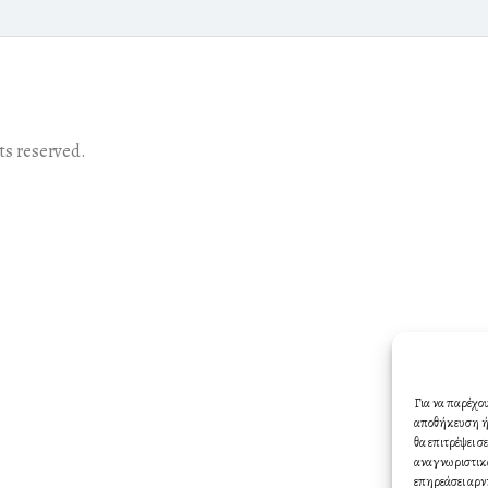
s reserved.
Για να παρέχο
αποθήκευση ή/
θα επιτρέψει 
αναγνωριστικά
επηρεάσει αρν