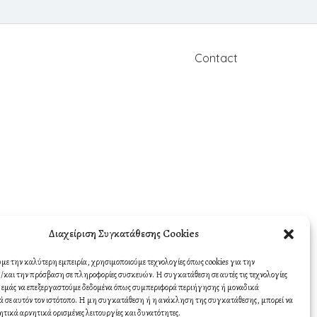
Contact
Διαχείριση Συγκατάθεσης Cookies
υμε την καλύτερη εμπειρία, χρησιμοποιούμε τεχνολογίες όπως cookies για την
και την πρόσβαση σε πληροφορίες συσκευών. Η συγκατάθεση σε αυτές τις τεχνολογίες
σε εμάς να επεξεργαστούμε δεδομένα όπως συμπεριφορά περιήγησης ή μοναδικά
 σε αυτόν τον ιστότοπο. Η μη συγκατάθεση ή η ανάκληση της συγκατάθεσης, μπορεί να
ητικά αρνητικά ορισμένες λειτουργίες και δυνατότητες.