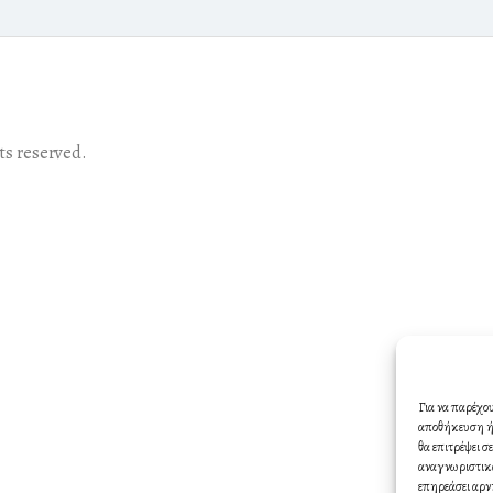
s reserved.
Για να παρέχο
αποθήκευση ή/
θα επιτρέψει 
αναγνωριστικά
επηρεάσει αρν