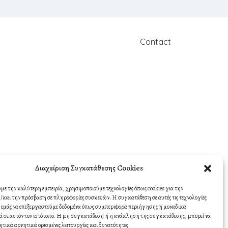
Contact
Διαχείριση Συγκατάθεσης Cookies
υμε την καλύτερη εμπειρία, χρησιμοποιούμε τεχνολογίες όπως cookies για την
και την πρόσβαση σε πληροφορίες συσκευών. Η συγκατάθεση σε αυτές τις τεχνολογίες
σε εμάς να επεξεργαστούμε δεδομένα όπως συμπεριφορά περιήγησης ή μοναδικά
 σε αυτόν τον ιστότοπο. Η μη συγκατάθεση ή η ανάκληση της συγκατάθεσης, μπορεί να
ητικά αρνητικά ορισμένες λειτουργίες και δυνατότητες.