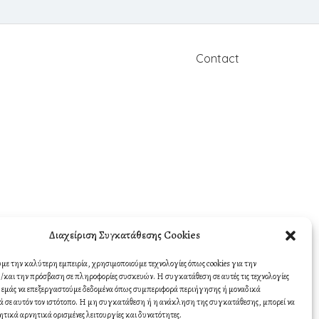
Contact
Διαχείριση Συγκατάθεσης Cookies
υμε την καλύτερη εμπειρία, χρησιμοποιούμε τεχνολογίες όπως cookies για την
και την πρόσβαση σε πληροφορίες συσκευών. Η συγκατάθεση σε αυτές τις τεχνολογίες
σε εμάς να επεξεργαστούμε δεδομένα όπως συμπεριφορά περιήγησης ή μοναδικά
 σε αυτόν τον ιστότοπο. Η μη συγκατάθεση ή η ανάκληση της συγκατάθεσης, μπορεί να
ητικά αρνητικά ορισμένες λειτουργίες και δυνατότητες.