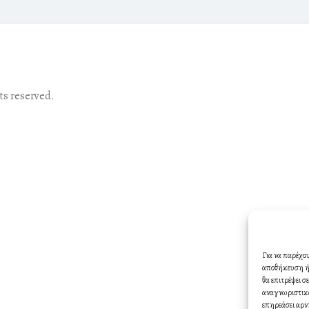
s reserved.
Για να παρέχο
αποθήκευση ή/
θα επιτρέψει 
αναγνωριστικά
επηρεάσει αρν