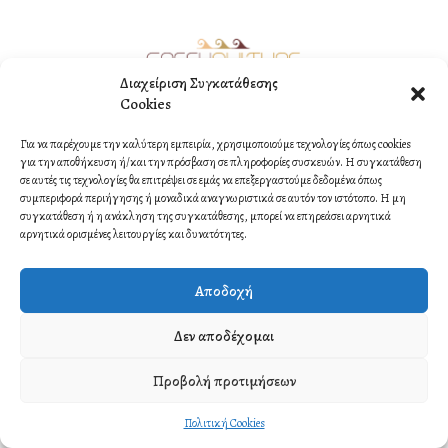
Διαχείριση Συγκατάθεσης
Cookies
©2021 Copyright by ORMI MULTIMEDIA. All rights reserved.
Για να παρέχουμε την καλύτερη εμπειρία, χρησιμοποιούμε τεχνολογίες όπως cookies
Contact
για την αποθήκευση ή/και την πρόσβαση σε πληροφορίες συσκευών. Η συγκατάθεση
σε αυτές τις τεχνολογίες θα επιτρέψει σε εμάς να επεξεργαστούμε δεδομένα όπως
συμπεριφορά περιήγησης ή μοναδικά αναγνωριστικά σε αυτόν τον ιστότοπο. Η μη
συγκατάθεση ή η ανάκληση της συγκατάθεσης, μπορεί να επηρεάσει αρνητικά
αρνητικά ορισμένες λειτουργίες και δυνατότητες.
Αποδοχή
Δεν αποδέχομαι
Προβολή προτιμήσεων
Πολιτική Cookies