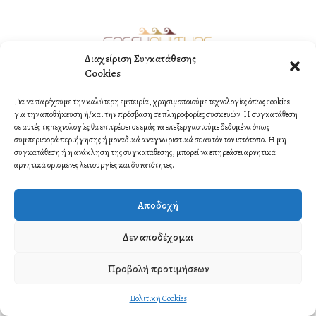
Διαχείριση Συγκατάθεσης
Cookies
©2021 Copyright by ORMI MULTIMEDIA. All rights reserved.
Για να παρέχουμε την καλύτερη εμπειρία, χρησιμοποιούμε τεχνολογίες όπως cookies
Contact
για την αποθήκευση ή/και την πρόσβαση σε πληροφορίες συσκευών. Η συγκατάθεση
σε αυτές τις τεχνολογίες θα επιτρέψει σε εμάς να επεξεργαστούμε δεδομένα όπως
συμπεριφορά περιήγησης ή μοναδικά αναγνωριστικά σε αυτόν τον ιστότοπο. Η μη
συγκατάθεση ή η ανάκληση της συγκατάθεσης, μπορεί να επηρεάσει αρνητικά
αρνητικά ορισμένες λειτουργίες και δυνατότητες.
Αποδοχή
Δεν αποδέχομαι
Προβολή προτιμήσεων
Πολιτική Cookies