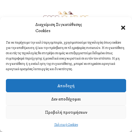
Διαχείριση Συγκατάθεσης
Cookies
©2021 Copyright by ORMI MULTIMEDIA. All rights reserved.
Για να παρέχουμε την καλύτερη εμπειρία, χρησιμοποιούμε τεχνολογίες όπως cookies
Contact
για την αποθήκευση ή/και την πρόσβαση σε πληροφορίες συσκευών. Η συγκατάθεση
σε αυτές τις τεχνολογίες θα επιτρέψει σε εμάς να επεξεργαστούμε δεδομένα όπως
συμπεριφορά περιήγησης ή μοναδικά αναγνωριστικά σε αυτόν τον ιστότοπο. Η μη
συγκατάθεση ή η ανάκληση της συγκατάθεσης, μπορεί να επηρεάσει αρνητικά
αρνητικά ορισμένες λειτουργίες και δυνατότητες.
Αποδοχή
Δεν αποδέχομαι
Προβολή προτιμήσεων
Πολιτική Cookies