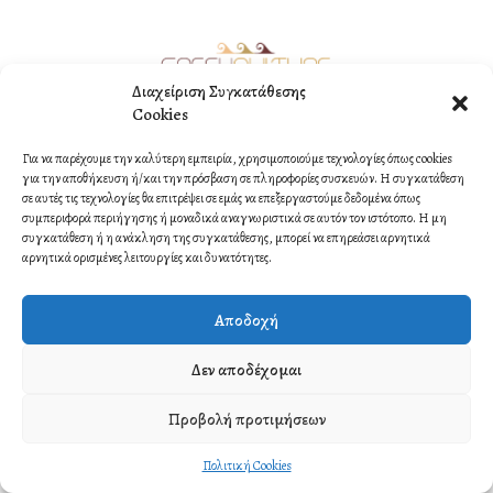
Διαχείριση Συγκατάθεσης
Cookies
©2021 Copyright by ORMI MULTIMEDIA. All rights reserved.
Για να παρέχουμε την καλύτερη εμπειρία, χρησιμοποιούμε τεχνολογίες όπως cookies
Contact
για την αποθήκευση ή/και την πρόσβαση σε πληροφορίες συσκευών. Η συγκατάθεση
σε αυτές τις τεχνολογίες θα επιτρέψει σε εμάς να επεξεργαστούμε δεδομένα όπως
συμπεριφορά περιήγησης ή μοναδικά αναγνωριστικά σε αυτόν τον ιστότοπο. Η μη
συγκατάθεση ή η ανάκληση της συγκατάθεσης, μπορεί να επηρεάσει αρνητικά
αρνητικά ορισμένες λειτουργίες και δυνατότητες.
Αποδοχή
Δεν αποδέχομαι
Προβολή προτιμήσεων
Πολιτική Cookies