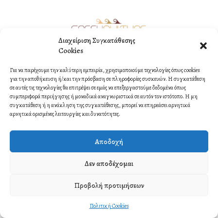
Διαχείριση Συγκατάθεσης
Cookies
©2021 Copyright by ORMI MULTIMEDIA. All rights reserved.
Για να παρέχουμε την καλύτερη εμπειρία, χρησιμοποιούμε τεχνολογίες όπως cookies
Contact
για την αποθήκευση ή/και την πρόσβαση σε πληροφορίες συσκευών. Η συγκατάθεση
σε αυτές τις τεχνολογίες θα επιτρέψει σε εμάς να επεξεργαστούμε δεδομένα όπως
συμπεριφορά περιήγησης ή μοναδικά αναγνωριστικά σε αυτόν τον ιστότοπο. Η μη
συγκατάθεση ή η ανάκληση της συγκατάθεσης, μπορεί να επηρεάσει αρνητικά
αρνητικά ορισμένες λειτουργίες και δυνατότητες.
Αποδοχή
Δεν αποδέχομαι
Προβολή προτιμήσεων
Πολιτική Cookies