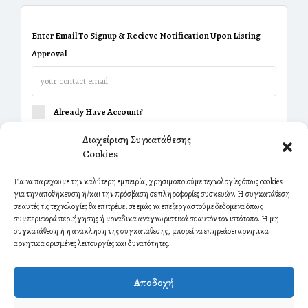
Enter Email To Signup & Recieve Notification Upon Listing
Approval
Already Have Account?
Διαχείριση Συγκατάθεσης
Cookies
Για να παρέχουμε την καλύτερη εμπειρία, χρησιμοποιούμε τεχνολογίες όπως cookies
για την αποθήκευση ή/και την πρόσβαση σε πληροφορίες συσκευών. Η συγκατάθεση
σε αυτές τις τεχνολογίες θα επιτρέψει σε εμάς να επεξεργαστούμε δεδομένα όπως
συμπεριφορά περιήγησης ή μοναδικά αναγνωριστικά σε αυτόν τον ιστότοπο. Η μη
συγκατάθεση ή η ανάκληση της συγκατάθεσης, μπορεί να επηρεάσει αρνητικά
αρνητικά ορισμένες λειτουργίες και δυνατότητες.
Αποδοχή