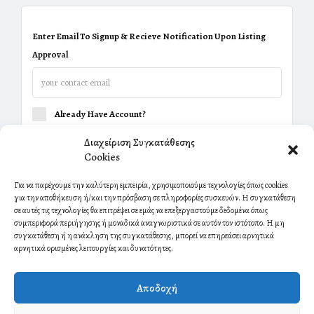
Enter Email To Signup & Recieve Notification Upon Listing
Approval
Already Have Account?
Διαχείριση Συγκατάθεσης
Cookies
Για να παρέχουμε την καλύτερη εμπειρία, χρησιμοποιούμε τεχνολογίες όπως cookies
για την αποθήκευση ή/και την πρόσβαση σε πληροφορίες συσκευών. Η συγκατάθεση
σε αυτές τις τεχνολογίες θα επιτρέψει σε εμάς να επεξεργαστούμε δεδομένα όπως
συμπεριφορά περιήγησης ή μοναδικά αναγνωριστικά σε αυτόν τον ιστότοπο. Η μη
συγκατάθεση ή η ανάκληση της συγκατάθεσης, μπορεί να επηρεάσει αρνητικά
αρνητικά ορισμένες λειτουργίες και δυνατότητες.
Αποδοχή