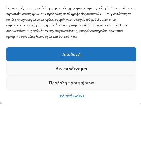
Για να παρέχουμε την καλύτερη εμπειρία, χρησιμοποιούμε τεχνολογίες όπως cookies για
την αποθήκευση ή/και την πρόσβαση σε πληροφορίες συσκευών. Η συγκατάθεση σε
αυτές τις τεχνολογίες θα επιτρέψει σε εμάς να επεξεργαστούμε δεδομένα όπως
συμπεριφορά περιήγησης ή μοναδικά αναγνωριστικά σε αυτόν τον ιστότοπο. Η μη
συγκατάθεση ή η ανάκληση της συγκατάθεσης, μπορεί να επηρεάσει αρνητικά
αρνητικά ορισμένες λειτουργίες και δυνατότητες.
Αποδοχή
Δεν αποδέχομαι
Προβολή προτιμήσεων
Πολιτική Cookies