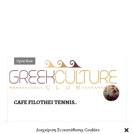
Open Now
CAFE FILOTHEI TENNIS..
Διαχείριση Συγκατάθεσης Cookies
Direction
Call Now
PROMOTIONAL