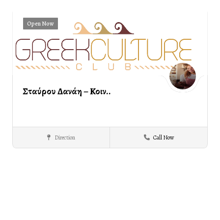
Open Now
Σταύρου Δανάη – Κοιν..
Direction
Call Now
PROMOTIONAL