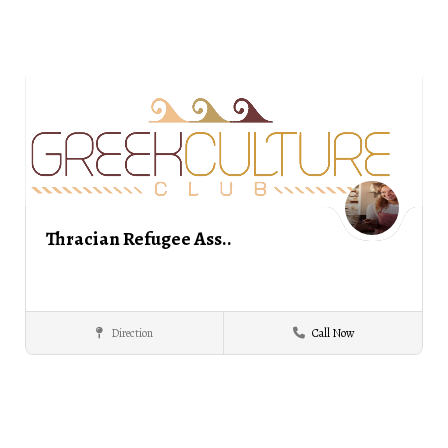
Thracian Refugee Ass..
Direction
Call Now
Thracian
ΣΕΡΡΕΣ