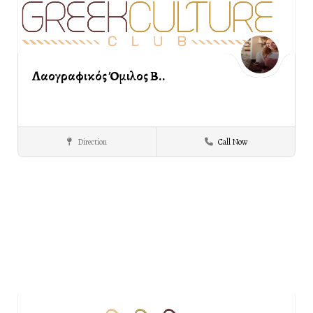
Λαογραφικός Όμιλος Β..
Direction
Call Now
Λαογραφικός
ΣΕΡΡΕΣ