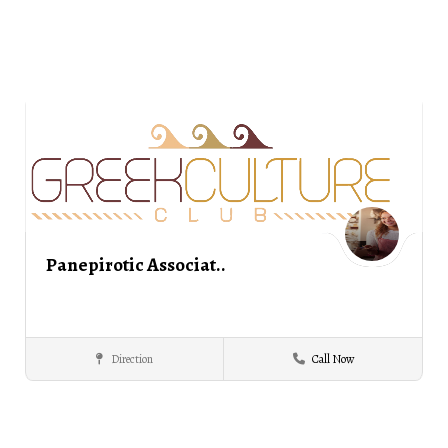
Panepirotic Associat..
Direction
Call Now
Epirus
ΣΕΡΡΕΣ