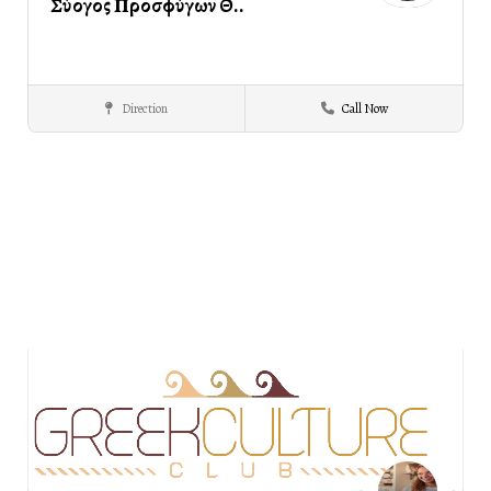
Σύλλογος Προσφύγων Θ..
Direction
Call Now
Θρακιωτών
ΣΕΡΡΕΣ