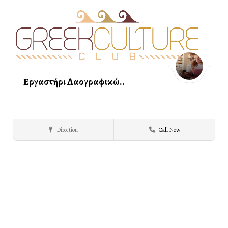
Εργαστήρι Λαογραφικώ..
Direction
Call Now
Λαογραφικός
ΣΕΡΡΕΣ