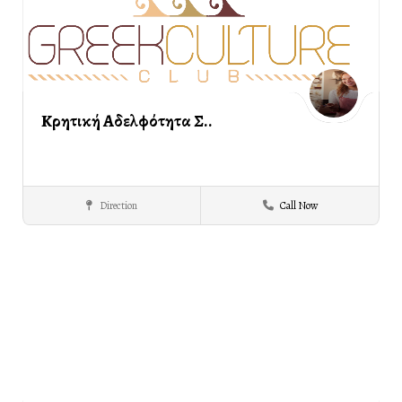
Κρητική Αδελφότητα Σ..
Direction
Call Now
Κρητών
ΣΕΡΡΕΣ