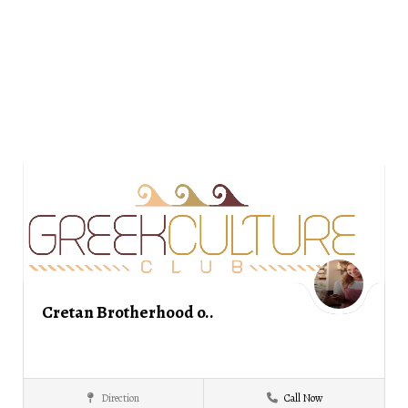
Cretan Brotherhood o..
Direction
Call Now
Cretan
ΣΕΡΡΕΣ